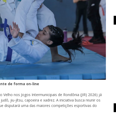
ente de forma on-line
 Velho nos Jogos Intermunicipais de Rondônia (JIR) 2026) já
dô, jiu-jítsu, capoeira e xadrez. A iniciativa busca reunir os
que disputará uma das maiores competições esportivas do