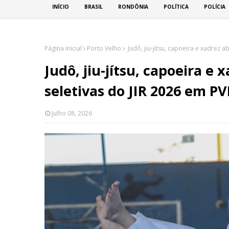
INÍCIO
BRASIL
RONDÔNIA
POLÍTICA
POLÍCIA
Página inicial
Porto Velho
Judô, jiu-jítsu, capoeira e xadrez 
Judô, jiu-jítsu, capoeira e
seletivas do JIR 2026 em P
Julho 08, 2026