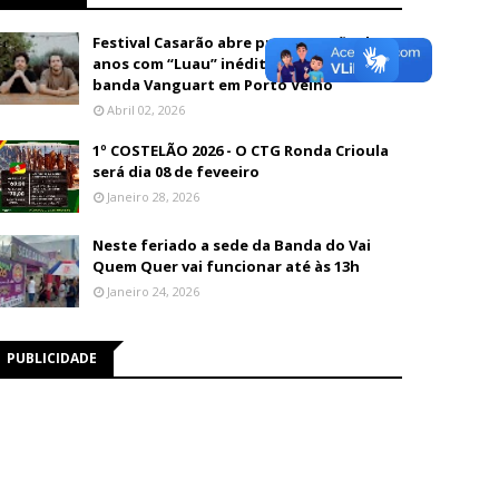
Festival Casarão abre programação de 26
anos com “Luau” inédito e show da
banda Vanguart em Porto Velho
Abril 02, 2026
1º COSTELÃO 2026 - O CTG Ronda Crioula
será dia 08 de feveeiro
Janeiro 28, 2026
Neste feriado a sede da Banda do Vai
Quem Quer vai funcionar até às 13h
Janeiro 24, 2026
PUBLICIDADE