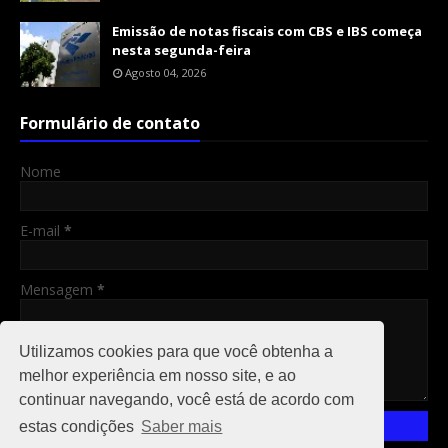
Emissão de notas fiscais com CBS e IBS começa
nesta segunda-feira
Agosto 04, 2026
Formulário de contato
Nome
E-mail
*
Mensagem
*
Utilizamos cookies para que você obtenha a
melhor experiência em nosso site, e ao
continuar navegando, você está de acordo com
estas condições
Saber mais