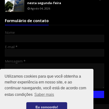
nesta segunda-feira
Agosto 04, 2026
Formulário de contato
Nome
E-mail
*
Mensagem
*
Utilizamos cookies para que você obtenha a
melhor experiência em nosso site, e ao
continuar navegando, você está de acordo com
estas condições
Saber mais
Eu concordo!