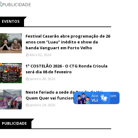
EVENTOS
Festival Casarão abre programação de 26
anos com “Luau” inédito e show da
banda Vanguart em Porto Velho
Abril 02, 2026
1º COSTELÃO 2026 - O CTG Ronda Crioula
será dia 08 de feveeiro
Janeiro 28, 2026
Neste feriado a sede da Banda do Vai
Quem Quer vai funcionar até às 13h
Janeiro 24, 2026
PUBLICIDADE