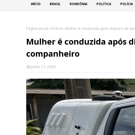
INÍCIO
BRASIL
RONDÔNIA
POLÍTICA
POLÍCIA
Página inicial
Polícia
Mulher é conduzida após disparo de ar
Mulher é conduzida após d
companheiro
Junho 17, 2026