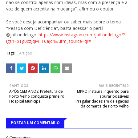
não se constrói apenas com ideias, mas com a presença e a
voz de quem acredita na mudança”, afirmou o doutor.
Se você deseja acompanhar ou saber mais sobre o tema
"Pessoa com Deficiência", basta acessar o perfil
@jailtondelogo.
https://www.instagram.com/jailtondelogo/?
igsh=bTg0czJqMTF6ajdn&utm_source=qr#
Tags:
Artigos
ANTIGOS
MAIS RECENTES
APÓS CEM ANOS: Prefeitura de
MPRO instaura inquérito para
Porto Velho conquista primeiro
apurar possíveis
Hospital Municipal
irregularidades em delegacias
da comarca de Porto Velho
POSTAR UM COMENTÁRIO
0 Comentários