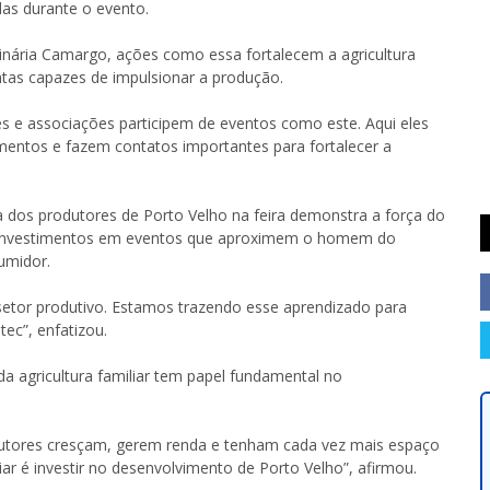
as durante o evento.
inária Camargo, ações como essa fortalecem a agricultura
ntas capazes de impulsionar a produção.
es e associações participem de eventos como este. Aqui eles
mentos e fazem contatos importantes para fortalecer a
 dos produtores de Porto Velho na feira demonstra a força do
 de investimentos em eventos que aproximem o homem do
umidor.
setor produtivo. Estamos trazendo esse aprendizado para
ec”, enfatizou.
a agricultura familiar tem papel fundamental no
utores cresçam, gerem renda e tenham cada vez mais espaço
liar é investir no desenvolvimento de Porto Velho”, afirmou.