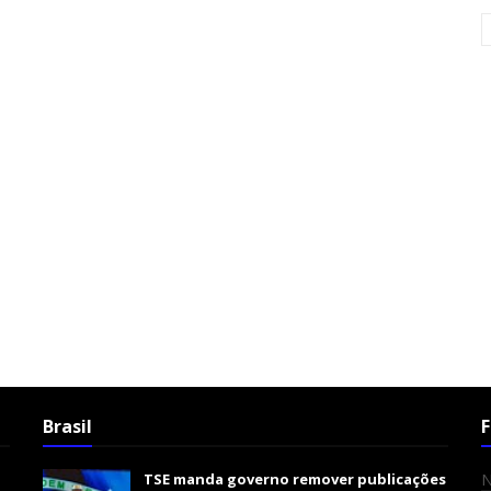
Brasil
F
TSE manda governo remover publicações