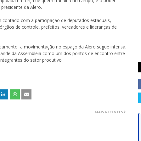
u apoiada na força de quem trabalha no campo, e o poder
 presidente da Alero.
contado com a participação de deputados estaduais,
órgãos de controle, prefeitos, vereadores e lideranças de
damento, a movimentação no espaço da Alero segue intensa.
stande da Assembleia como um dos pontos de encontro entre
integrantes do setor produtivo.
MAIS RECENTES