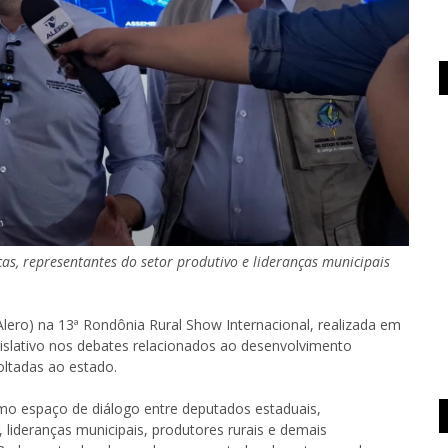
cas, representantes do setor produtivo e lideranças municipais
Alero) na 13ª Rondônia Rural Show Internacional, realizada em
egislativo nos debates relacionados ao desenvolvimento
oltadas ao estado.
omo espaço de diálogo entre deputados estaduais,
, lideranças municipais, produtores rurais e demais