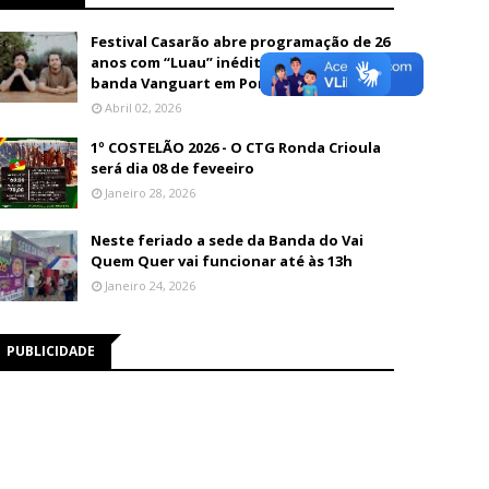
Festival Casarão abre programação de 26
anos com “Luau” inédito e show da
banda Vanguart em Porto Velho
Abril 02, 2026
1º COSTELÃO 2026 - O CTG Ronda Crioula
será dia 08 de feveeiro
Janeiro 28, 2026
Neste feriado a sede da Banda do Vai
Quem Quer vai funcionar até às 13h
Janeiro 24, 2026
PUBLICIDADE