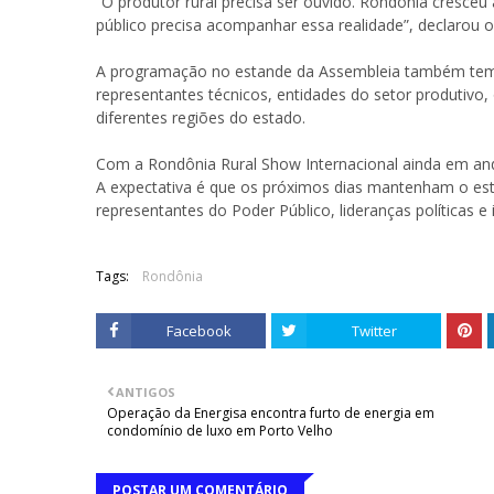
“O produtor rural precisa ser ouvido. Rondônia cresce
público precisa acompanhar essa realidade”, declarou o
A programação no estande da Assembleia também tem 
representantes técnicos, entidades do setor produtivo, 
diferentes regiões do estado.
Com a Rondônia Rural Show Internacional ainda em an
A expectativa é que os próximos dias mantenham o e
representantes do Poder Público, lideranças políticas e 
Tags:
Rondônia
Facebook
Twitter
ANTIGOS
Operação da Energisa encontra furto de energia em
condomínio de luxo em Porto Velho
POSTAR UM COMENTÁRIO