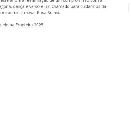
 este ano é a reafirmação de um compromisso com a
legoria, dança e verso é um chamado para cuidarmos da
tora administrativa, Rosa Solani.
elo na Fronteira 2025