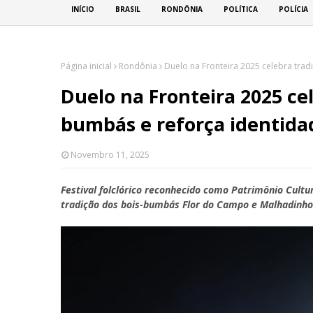
INÍCIO
BRASIL
RONDÔNIA
POLÍTICA
POLÍCIA
Página inicial
Rondônia
Duelo na Fronteira 2025 celebra trad
Duelo na Fronteira 2025 cel
bumbás e reforça identida
Novembro 11, 2025
Festival folclórico reconhecido como Patrimônio Cultu
tradição dos bois-bumbás Flor do Campo e Malhadinho