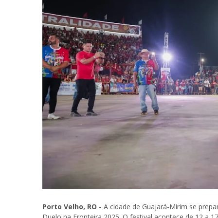
Porto Velho, RO -
A cidade de Guajará-Mirim se prepar
Duelo na Fronteira 2025. O festival acontece de 12