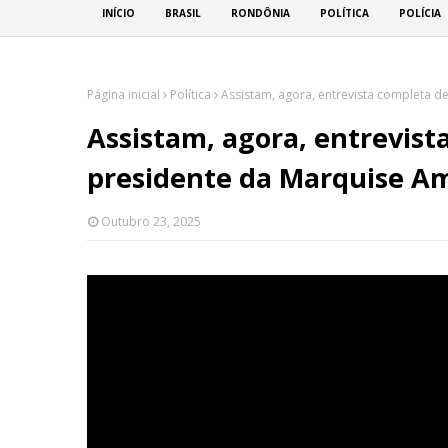
INÍCIO
BRASIL
RONDÔNIA
POLÍTICA
POLÍCIA
Página inicial
Política
Assistam, agora, entrevista completa d
Assistam, agora, entrevist
presidente da Marquise A
Outubro 23, 2025