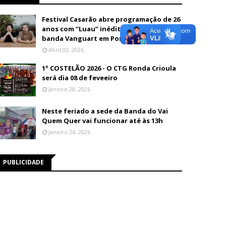
Festival Casarão abre programação de 26
anos com “Luau” inédito e show da
banda Vanguart em Porto Velho
Abril 02, 2026
1º COSTELÃO 2026 - O CTG Ronda Crioula
será dia 08 de feveeiro
Janeiro 28, 2026
Neste feriado a sede da Banda do Vai
Quem Quer vai funcionar até às 13h
Janeiro 24, 2026
PUBLICIDADE