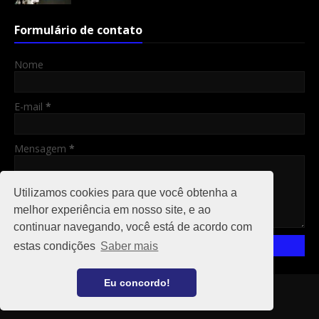
Formulário de contato
Nome
E-mail
*
Mensagem
*
Utilizamos cookies para que você obtenha a
melhor experiência em nosso site, e ao
continuar navegando, você está de acordo com
estas condições
Saber mais
Eu concordo!
Copyright ©
2026
RO 24 HS