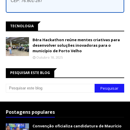
CEP: 76.801-287
TECNOLOGIA
Béra Hackathon reúne mentes criativas para
desenvolver soluções inovadoras para o
município de Porto Velho
Outubro 18, 2025
PESQUISAR ESTE BLOG
Postagens populares
Convenção oficializa candidatura de Maurício