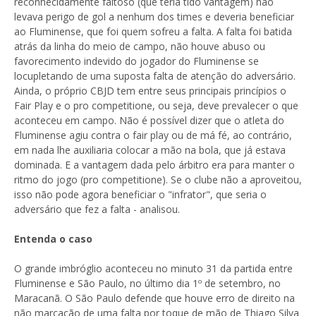
reconhecidamente faltoso (que teria tido vantagem) não
levava perigo de gol a nenhum dos times e deveria beneficiar
ao Fluminense, que foi quem sofreu a falta. A falta foi batida
atrás da linha do meio de campo, não houve abuso ou
favorecimento indevido do jogador do Fluminense se
locupletando de uma suposta falta de atenção do adversário.
Ainda, o próprio CBJD tem entre seus principais princípios o
Fair Play e o pro competitione, ou seja, deve prevalecer o que
aconteceu em campo. Não é possível dizer que o atleta do
Fluminense agiu contra o fair play ou de má fé, ao contrário,
em nada lhe auxiliaria colocar a mão na bola, que já estava
dominada. E a vantagem dada pelo árbitro era para manter o
ritmo do jogo (pro competitione). Se o clube não a aproveitou,
isso não pode agora beneficiar o "infrator", que seria o
adversário que fez a falta - analisou.
Entenda o caso
O grande imbróglio aconteceu no minuto 31 da partida entre
Fluminense e São Paulo, no último dia 1º de setembro, no
Maracanã. O São Paulo defende que houve erro de direito na
não marcação de uma falta por toque de mão de Thiago Silva