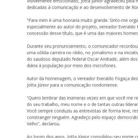
Visivelmente emocionado, Jotta Júnior agradeceu pela
dedicadas à comunicação e ao desenvolvimento de Ro
“Para mim é uma honraria muito grande. Sinto-me orgu
especialmente ao autor do projeto, vereador Everaldo
concessão desse título, que é uma das maiores homena
Durante seu pronunciamento, o comunicador recordou 
uma sólida carreira no rádio, no jornalismo e na inic
do saudoso deputado federal Oscar Andrade, além dos 
diária à população por meio dos microfones.
Autor da homenagem, o vereador Everaldo Fogaça destac
Jotta Júnior para a comunicação rondoniense.
“Quero lembrar das inúmeras vezes em que você me re
do seu trabalho, meu nome e o de tantas outras lider
Você sempre conduziu as entrevistas de forma leve, res
constranger ninguém. Agradeço pelo espaço democrátic
Velho”, declarou.
Ao longo dos anos, Jotta Júnior consolidou seu nom