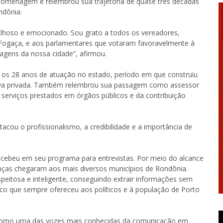
 homenagem e relembrou sua trajetória de quase três décadas
ndônia.
lhoso e emocionado. Sou grato a todos os vereadores,
 Fogaça, e aos parlamentares que votaram favoravelmente à
gens da nossa cidade”, afirmou.
os 28 anos de atuação no estado, período em que construiu
iativa privada. Também relembrou sua passagem como assessor
serviços prestados em órgãos públicos e da contribuição
ou o profissionalismo, a credibilidade e a importância de
cebeu em seu programa para entrevistas. Por meio do alcance
anças chegaram aos mais diversos municípios de Rondônia.
peitosa e inteligente, conseguindo extrair informações sem
o que sempre ofereceu aos políticos e à população de Porto
e como uma das vozes mais conhecidas da comunicação em