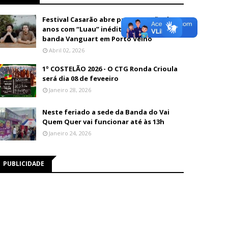
Festival Casarão abre programação de 26
anos com “Luau” inédito e show da
banda Vanguart em Porto Velho
Abril 02, 2026
1º COSTELÃO 2026 - O CTG Ronda Crioula
será dia 08 de feveeiro
Janeiro 28, 2026
Neste feriado a sede da Banda do Vai
Quem Quer vai funcionar até às 13h
Janeiro 24, 2026
PUBLICIDADE