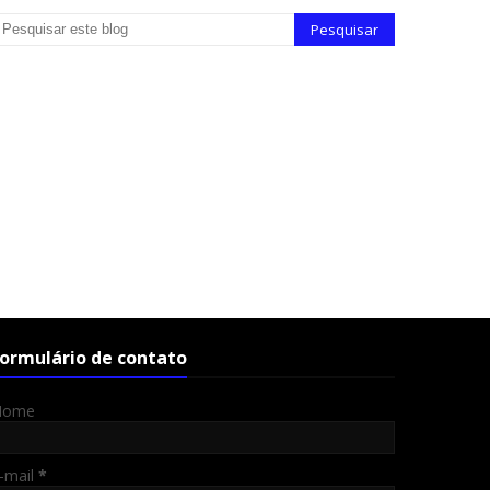
ormulário de contato
Nome
-mail
*