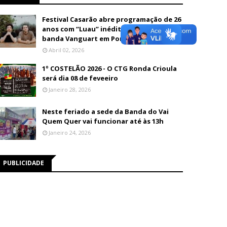
Festival Casarão abre programação de 26
anos com “Luau” inédito e show da
banda Vanguart em Porto Velho
Abril 02, 2026
1º COSTELÃO 2026 - O CTG Ronda Crioula
será dia 08 de feveeiro
Janeiro 28, 2026
Neste feriado a sede da Banda do Vai
Quem Quer vai funcionar até às 13h
Janeiro 24, 2026
PUBLICIDADE