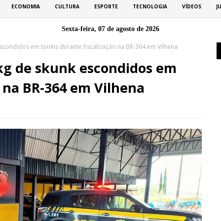
ECONOMIA
CULTURA
ESPORTE
TECNOLOGIA
VÍDEOS
J
Sexta-feira, 07 de agosto de 2026
scondidos em tonéis durante fiscalização na BR-364 em Vilhena
kg de skunk escondidos em
o na BR-364 em Vilhena