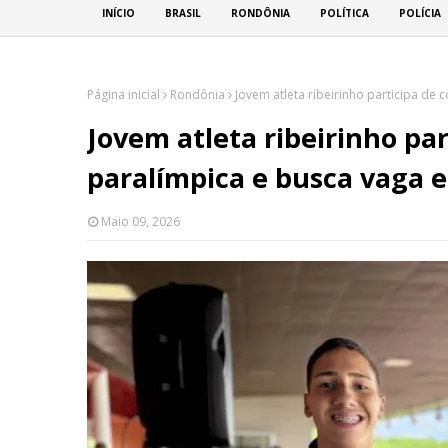
INÍCIO
BRASIL
RONDÔNIA
POLÍTICA
POLÍCIA
Página inicial
Rondônia
Jovem atleta ribeirinho participa de
Jovem atleta ribeirinho pa
paralímpica e busca vaga 
Maio 09, 2026