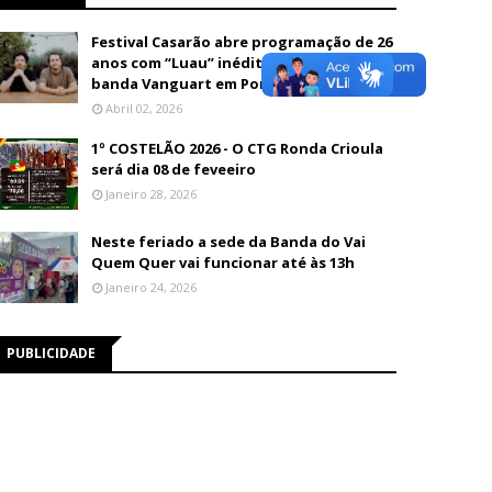
Festival Casarão abre programação de 26
anos com “Luau” inédito e show da
banda Vanguart em Porto Velho
Abril 02, 2026
1º COSTELÃO 2026 - O CTG Ronda Crioula
será dia 08 de feveeiro
Janeiro 28, 2026
Neste feriado a sede da Banda do Vai
Quem Quer vai funcionar até às 13h
Janeiro 24, 2026
PUBLICIDADE