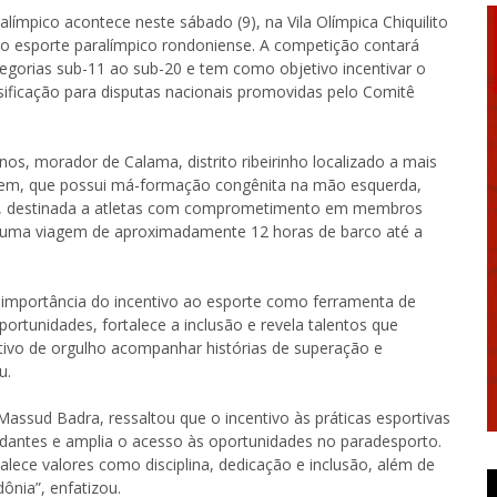
límpico acontece neste sábado (9), na Vila Olímpica Chiquilito
 do esporte paralímpico rondoniense. A competição contará
tegorias sub-11 ao sub-20 e tem como objetivo incentivar o
ssificação para disputas nacionais promovidas pelo Comitê
 anos, morador de Calama, distrito ribeirinho localizado a mais
jovem, que possui má-formação congênita na mão esquerda,
47, destinada a atletas com comprometimento em membros
ta uma viagem de aproximadamente 12 horas de barco até a
importância do incentivo ao esporte como ferramenta de
ortunidades, fortalece a inclusão e revela talentos que
vo de orgulho acompanhar histórias de superação e
u.
Massud Badra, ressaltou que o incentivo às práticas esportivas
udantes e amplia o acesso às oportunidades no paradesporto.
alece valores como disciplina, dedicação e inclusão, além de
ônia”, enfatizou.