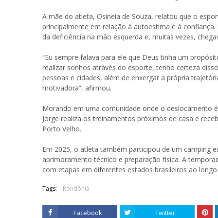
A mãe do atleta, Osineia de Souza, relatou que o esport
principalmente em relação à autoestima e à confiança. S
da deficiência na mão esquerda e, muitas vezes, cheg
“Eu sempre falava para ele que Deus tinha um propósito
realizar sonhos através do esporte, tenho certeza disso
pessoas e cidades, além de enxergar a própria trajetór
motivadora”, afirmou.
Morando em uma comunidade onde o deslocamento é fei
Jorge realiza os treinamentos próximos de casa e rece
Porto Velho.
Em 2025, o atleta também participou de um camping es
aprimoramento técnico e preparação física. A temporada
com etapas em diferentes estados brasileiros ao longo
Tags:
Rondônia
Facebook
Twitter