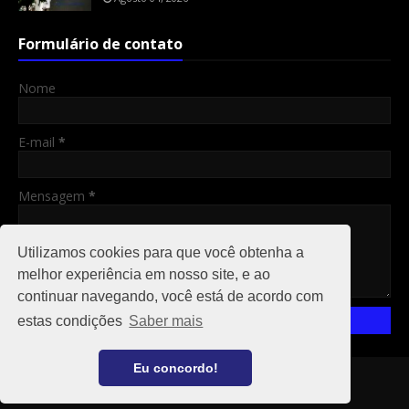
Formulário de contato
Nome
E-mail
*
Mensagem
*
Utilizamos cookies para que você obtenha a
melhor experiência em nosso site, e ao
continuar navegando, você está de acordo com
estas condições
Saber mais
Eu concordo!
Copyright ©
2026
RO 24 HS