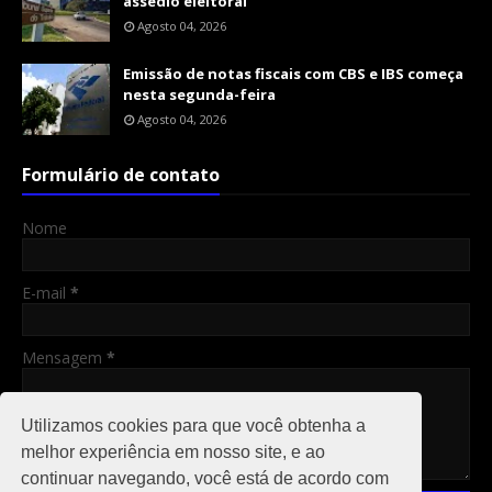
assédio eleitoral
Agosto 04, 2026
Emissão de notas fiscais com CBS e IBS começa
nesta segunda-feira
Agosto 04, 2026
Formulário de contato
Nome
E-mail
*
Mensagem
*
Utilizamos cookies para que você obtenha a
melhor experiência em nosso site, e ao
continuar navegando, você está de acordo com