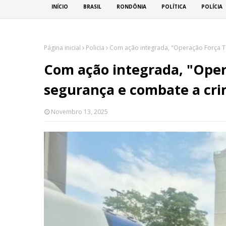
INÍCIO
BRASIL
RONDÔNIA
POLÍTICA
POLÍCIA
Página inicial
Policia
Com ação integrada, "Operação Força To
Com ação integrada, "Oper
segurança e combate a cri
Novembro 13, 2025