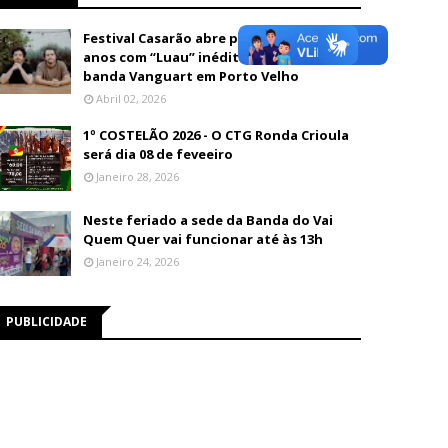
Festival Casarão abre programação de 26
anos com “Luau” inédito e show da
banda Vanguart em Porto Velho
Abril 02, 2026
1º COSTELÃO 2026 - O CTG Ronda Crioula
será dia 08 de feveeiro
Janeiro 28, 2026
Neste feriado a sede da Banda do Vai
Quem Quer vai funcionar até às 13h
Janeiro 24, 2026
PUBLICIDADE