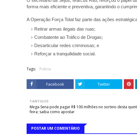
O secretário da Sejus, Marcus Rito, reforçou o papel 
forma mais eficiente e preventiva, garantindo o cumpr
A Operação Força Total faz parte das ações estratégi
Retirar armas ilegais das ruas;
Combatente ao Tráfico de Drogas;
Desarticular redes criminosas; e
Reforçar a tranquilidade social.
Tags:
Policia
Facebook
Twitter
ANTIGOS
Mega-Sena pode pagar R$ 100 milhões no sorteio desta quint
feira; saiba como apostar
POSTAR UM COMENTÁRIO