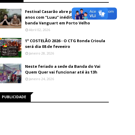
Festival Casarão abre programação de 26
anos com “Luau” inédito e show da
banda Vanguart em Porto Velho
Abril 02, 2026
1º COSTELÃO 2026 - O CTG Ronda Crioula
será dia 08 de feveeiro
Janeiro 28, 2026
Neste feriado a sede da Banda do Vai
Quem Quer vai funcionar até às 13h
Janeiro 24, 2026
PUBLICIDADE