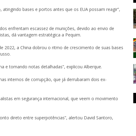
o, atingindo bases e portos antes que os EUA possam reagir”,
dos enfrentam escassez de munições, devido ao envio de
istas, dá vantagem estratégica a Pequim.
sde 2022, a China dobrou o ritmo de crescimento de suas bases
russo.
a e tomando notas detalhadas”, explicou Alberque.
mas internos de corrupção, que já derrubaram dois ex-
cialistas em segurança internacional, que veem o movimento
nto direto entre superpotências”, alertou David Santoro,