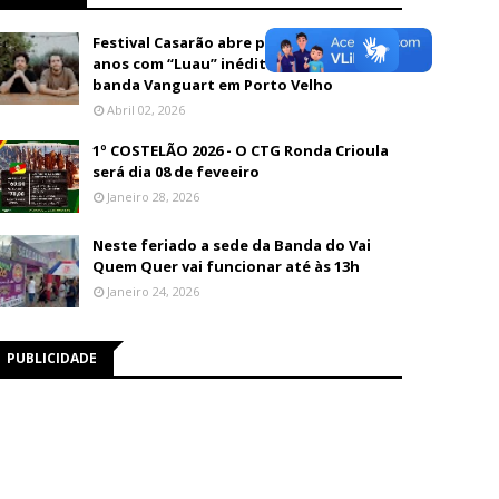
Festival Casarão abre programação de 26
anos com “Luau” inédito e show da
banda Vanguart em Porto Velho
Abril 02, 2026
1º COSTELÃO 2026 - O CTG Ronda Crioula
será dia 08 de feveeiro
Janeiro 28, 2026
Neste feriado a sede da Banda do Vai
Quem Quer vai funcionar até às 13h
Janeiro 24, 2026
PUBLICIDADE