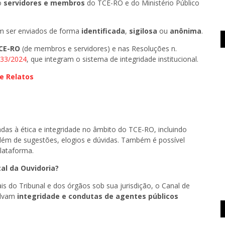
do
servidores e membros
do TCE-RO e do Ministério Público
em ser enviados de forma
identificada
,
sigilosa
ou
anônima
.
TCE-RO
(de membros e servidores) e nas Resoluções n.
33/2024
, que integram o sistema de integridade institucional.
e Relatos
adas à ética e integridade no âmbito do TCE-RO, incluindo
além de sugestões, elogios e dúvidas. Também é possível
plataforma.
tal da Ouvidoria?
s do Tribunal e dos órgãos sob sua jurisdição, o Canal de
olvam
integridade e condutas de agentes públicos