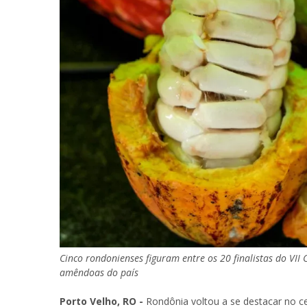
Cinco rondonienses figuram entre os 20 finalistas do VII
amêndoas do país
Porto Velho, RO -
Rondônia voltou a se destacar no c