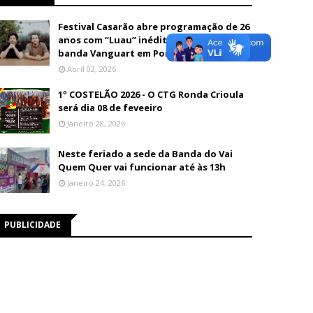
Festival Casarão abre programação de 26
anos com “Luau” inédito e show da
banda Vanguart em Porto Velho
Abril 02, 2026
1º COSTELÃO 2026 - O CTG Ronda Crioula
será dia 08 de feveeiro
Janeiro 28, 2026
Neste feriado a sede da Banda do Vai
Quem Quer vai funcionar até às 13h
Janeiro 24, 2026
PUBLICIDADE