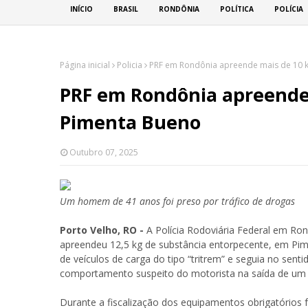
INÍCIO
BRASIL
RONDÔNIA
POLÍTICA
POLÍCIA
Página inicial
Policia
PRF em Rondônia apreende mais de 10 
PRF em Rondônia apreende
Pimenta Bueno
Outubro 07, 2025
Um homem de 41 anos foi preso por tráfico de drogas
Porto Velho, RO -
A Polícia Rodoviária Federal em Ron
apreendeu 12,5 kg de substância entorpecente, em P
de veículos de carga do tipo “tritrem” e seguia no sentid
comportamento suspeito do motorista na saída de um 
Durante a fiscalização dos equipamentos obrigatórios 