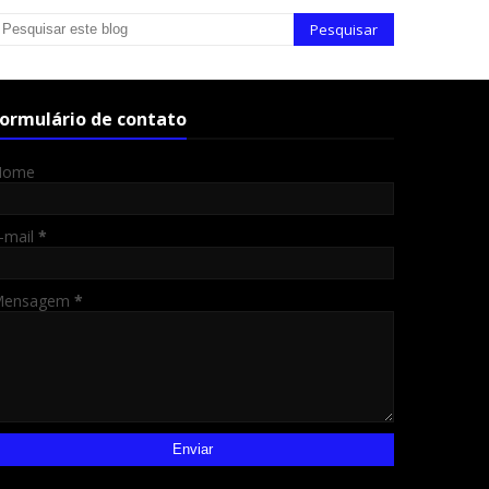
ormulário de contato
Nome
-mail
*
Mensagem
*