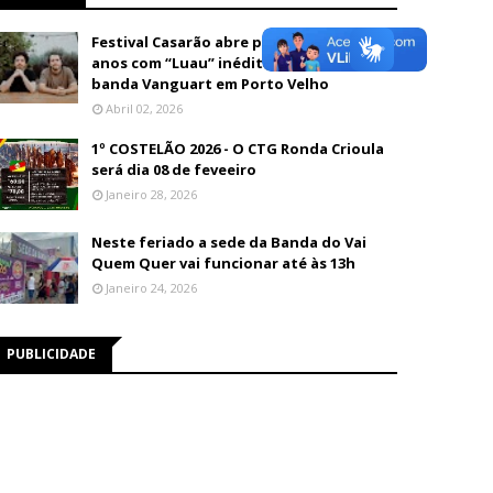
Festival Casarão abre programação de 26
anos com “Luau” inédito e show da
banda Vanguart em Porto Velho
Abril 02, 2026
1º COSTELÃO 2026 - O CTG Ronda Crioula
será dia 08 de feveeiro
Janeiro 28, 2026
Neste feriado a sede da Banda do Vai
Quem Quer vai funcionar até às 13h
Janeiro 24, 2026
PUBLICIDADE