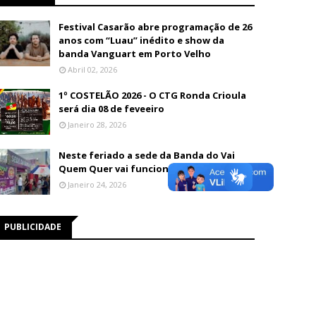
Festival Casarão abre programação de 26
anos com “Luau” inédito e show da
banda Vanguart em Porto Velho
Abril 02, 2026
1º COSTELÃO 2026 - O CTG Ronda Crioula
será dia 08 de feveeiro
Janeiro 28, 2026
Neste feriado a sede da Banda do Vai
Quem Quer vai funcionar até às 13h
Janeiro 24, 2026
PUBLICIDADE