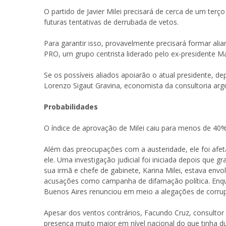
O partido de Javier Milei precisará de cerca de um te
futuras tentativas de derrubada de vetos.
Para garantir isso, provavelmente precisará formar ali
PRO, um grupo centrista liderado pelo ex-presidente Ma
Se os possíveis aliados apoiarão o atual presidente, d
Lorenzo Sigaut Gravina, economista da consultoria argen
Probabilidades
O índice de aprovação de Milei caiu para menos de 40
Além das preocupações com a austeridade, ele foi afe
ele. Uma investigação judicial foi iniciada depois que
sua irmã e chefe de gabinete, Karina Milei, estava env
acusações como campanha de difamação política. Enquan
Buenos Aires renunciou em meio a alegações de corrup
Apesar dos ventos contrários, Facundo Cruz, consultor 
presença muito maior em nível nacional do que tinha dur