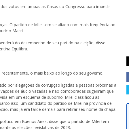
rço dos votos em ambas as Casas do Congresso para impedir
anças. O partido de Milei tem se aliado com mais frequência ao
uricio Macri.
ependerá do desempenho de seu partido na eleição, disse
tina Equilibra.
% recentemente, o mais baixo ao longo do seu governo.
tado por alegações de corrupção ligadas a pessoas próximas a
 gravações de áudio vazadas e não corroboradas sugeriram que
olvida em um esquema de suborno. Milei classificou as
to isso, um candidato do partido de Milei na província de
ção, mas já era tarde demais para retirar seu nome da chapa.
político em Buenos Aires, disse que o partido de Milei tem
ante as eleições legislativas de 2023.