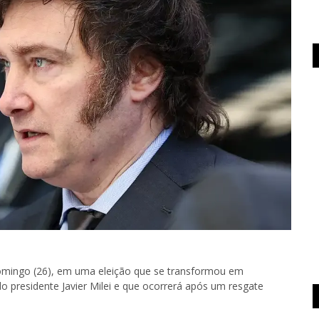
omingo (26), em uma eleição que se transformou em
do presidente Javier Milei e que ocorrerá após um resgate