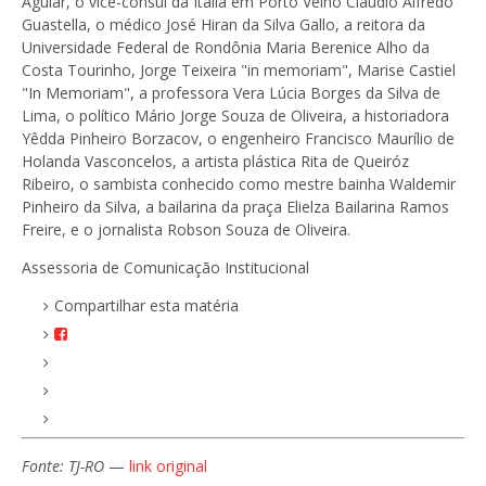
Aguiar, o vice-cônsul da Itália em Porto Velho Cláudio Alfredo
Guastella, o médico José Hiran da Silva Gallo, a reitora da
Universidade Federal de Rondônia Maria Berenice Alho da
Costa Tourinho, Jorge Teixeira "in memoriam", Marise Castiel
"In Memoriam", a professora Vera Lúcia Borges da Silva de
Lima, o político Mário Jorge Souza de Oliveira, a historiadora
Yêdda Pinheiro Borzacov, o engenheiro Francisco Maurílio de
Holanda Vasconcelos, a artista plástica Rita de Queiróz
Ribeiro, o sambista conhecido como mestre bainha Waldemir
Pinheiro da Silva, a bailarina da praça Elielza Bailarina Ramos
Freire, e o jornalista Robson Souza de Oliveira.
Assessoria de Comunicação Institucional
Compartilhar esta matéria
Fonte: TJ-RO
—
link original