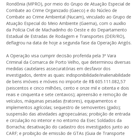
Rondônia (MPRO), por meio do Grupo de Atuação Especial de
Combate ao Crime Organizado (Gaeco) e do Núcleo de
Combate ao Crime Ambiental (Nucam), vinculado ao Grupo de
Atuação Especial do Meio Ambiente (Gaema), com o auxílio
da Polícia Civil de Machadinho do Oeste e do Departamento
Estadual de Estradas de Rodagem e Transportes (DER/RO),
deflagrou na data de hoje a segunda fase da Operação Arigós.
A Operação visa cumprir decisão proferida pela 3ª Vara
Criminal da Comarca de Porto Velho, que determinou diversas
medidas cautelares assecuratórias em desfavor dos
investigados, dentre as quais: indisponibilidade/inalienabilidade
de bens imóveis e móveis no importe de R$ 605.111.082,57
(seiscentos e cinco milhões, cento e onze mil e oitenta e dois
reais e cinquenta e sete centavos); apreensão e remoção de
veículos, máquinas pesadas (tratores), equipamentos e
implementos agrícolas; sequestro de semoventes (gado);
suspensão das atividades agropecuárias; proibição de entrada
e circulação no interior e no entorno da Esec Soldados da
Borracha; desativação do cadastro dos investigados junto ao
CARF; e proibição de emissão de GTAs (Guia de Transporte