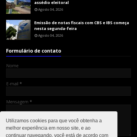
assédio eleitoral
Agosto 04, 2026
Emissão de notas fiscais com CBS e IBS começa
nesta segunda-feira
Agosto 04, 2026
Formulário de contato
Nome
E-mail
*
Mensagem
*
Utilizamos cookies para que você obtenha a
melhor experiência em nosso site, e ao
continuar navegando, você está de acordo com