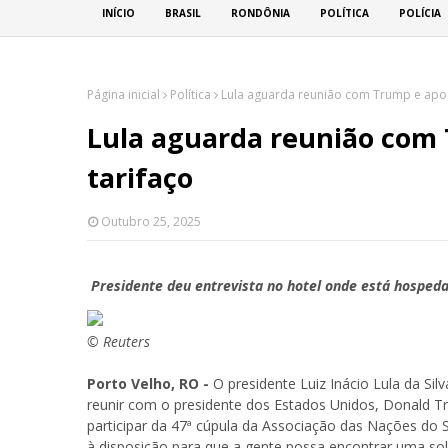
INÍCIO
BRASIL
RONDÔNIA
POLÍTICA
POLÍCIA
Página inicial
Política
Lula aguarda reunião com Trump e apos
Lula aguarda reunião com 
tarifaço
Outubro 25, 2025
Presidente deu entrevista no hotel onde está hospeda
© Reuters
Porto Velho, RO -
O presidente Luiz Inácio Lula da Si
reunir com o presidente dos Estados Unidos, Donald Tr
participar da 47ª cúpula da Associação das Nações do Su
à disposição para que a gente possa encontrar uma sol