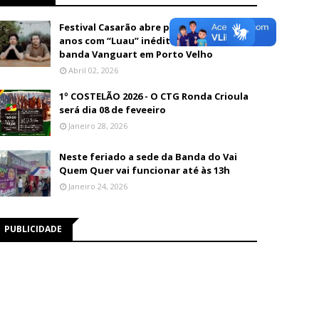
Festival Casarão abre programação de 26
anos com “Luau” inédito e show da
banda Vanguart em Porto Velho
Abril 02, 2026
1º COSTELÃO 2026 - O CTG Ronda Crioula
será dia 08 de feveeiro
Janeiro 28, 2026
Neste feriado a sede da Banda do Vai
Quem Quer vai funcionar até às 13h
Janeiro 24, 2026
PUBLICIDADE