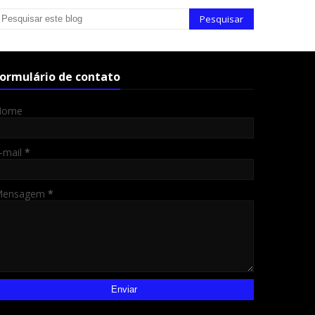
ormulário de contato
Nome
-mail
*
Mensagem
*