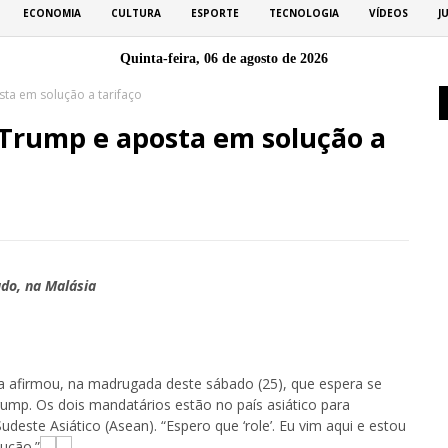
ECONOMIA
CULTURA
ESPORTE
TECNOLOGIA
VÍDEOS
J
Quinta-feira, 06 de agosto de 2026
ta em solução a tarifaço
Trump e aposta em solução a
do, na Malásia
lva afirmou, na madrugada deste sábado (25), que espera se
ump. Os dois mandatários estão no país asiático para
deste Asiático (Asean). “Espero que ‘role’. Eu vim aqui e estou
ução.”