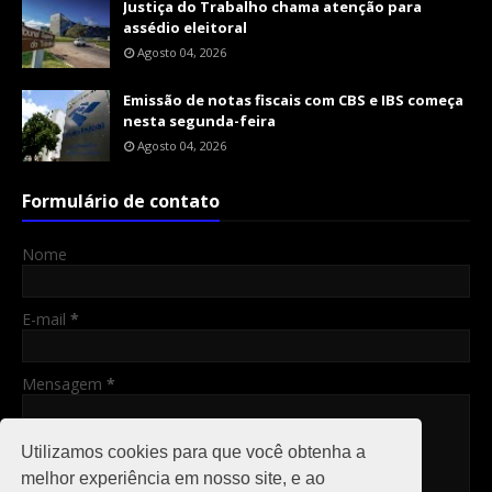
Justiça do Trabalho chama atenção para
assédio eleitoral
Agosto 04, 2026
Emissão de notas fiscais com CBS e IBS começa
nesta segunda-feira
Agosto 04, 2026
Formulário de contato
Nome
E-mail
*
Mensagem
*
Utilizamos cookies para que você obtenha a
melhor experiência em nosso site, e ao