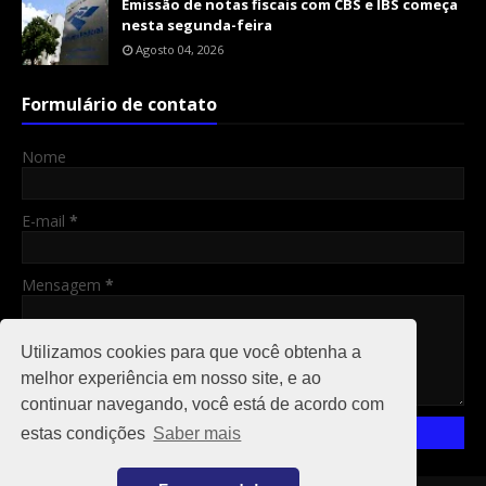
Emissão de notas fiscais com CBS e IBS começa
nesta segunda-feira
Agosto 04, 2026
Formulário de contato
Nome
E-mail
*
Mensagem
*
Utilizamos cookies para que você obtenha a
melhor experiência em nosso site, e ao
continuar navegando, você está de acordo com
estas condições
Saber mais