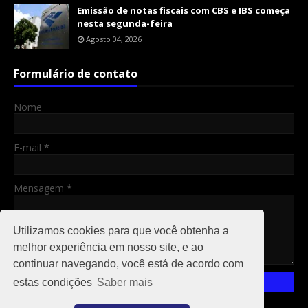
Emissão de notas fiscais com CBS e IBS começa
nesta segunda-feira
Agosto 04, 2026
Formulário de contato
Nome
E-mail
*
Mensagem
*
Utilizamos cookies para que você obtenha a
melhor experiência em nosso site, e ao
continuar navegando, você está de acordo com
estas condições
Saber mais