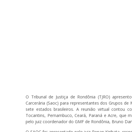
O Tribunal de Justiça de Rondônia (TJRO) apresento
Carcerária (Saoc) para representantes dos Grupos de 
sete estados brasileiros. A reunião virtual contou 
Tocantins, Pernambuco, Ceará, Paraná e Acre, que ma
pelo juiz coordenador do GMF de Rondônia, Bruno Dar
O SAOC foi apresentado pelo juiz Renan Kirihata, res