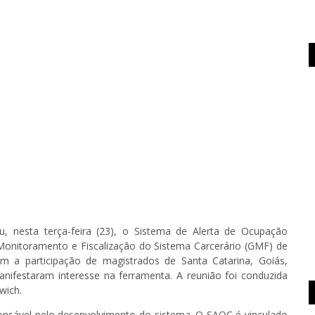
u, nesta terça-feira (23), o Sistema de Alerta de Ocupação
Monitoramento e Fiscalização do Sistema Carcerário (GMF) de
com a participação de magistrados de Santa Catarina, Goiás,
nifestaram interesse na ferramenta. A reunião foi conduzida
wich.
ponsável pelo desenvolvimento do sistema. O SAOC é vinculado