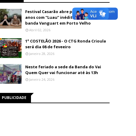
Festival Casarão abre programação de 26
anos com “Luau” inédito e show da
banda Vanguart em Porto Velho
Abril 02, 2026
1º COSTELÃO 2026 - O CTG Ronda Crioula
será dia 08 de feveeiro
Janeiro 28, 2026
Neste feriado a sede da Banda do Vai
Quem Quer vai funcionar até às 13h
Janeiro 24, 2026
PUBLICIDADE