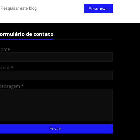
ormulário de contato
Nome
-mail
*
Mensagem
*