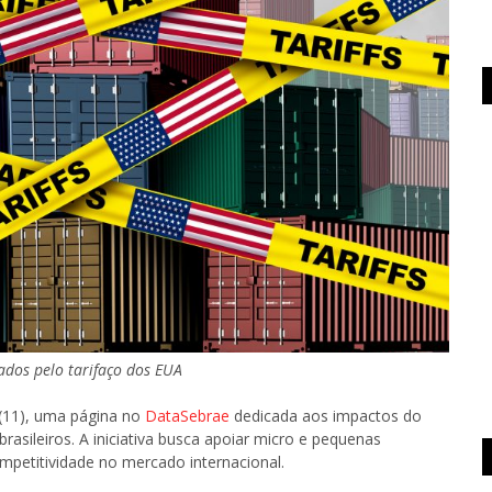
ados pelo tarifaço dos EUA
 (11), uma página no
DataSebrae
dedicada aos impactos do
asileiros. A iniciativa busca apoiar micro e pequenas
mpetitividade no mercado internacional.