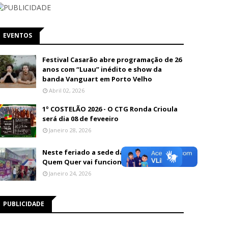
EVENTOS
Festival Casarão abre programação de 26
anos com “Luau” inédito e show da
banda Vanguart em Porto Velho
Abril 02, 2026
1º COSTELÃO 2026 - O CTG Ronda Crioula
será dia 08 de feveeiro
Janeiro 28, 2026
Neste feriado a sede da Banda do Vai
Quem Quer vai funcionar até às 13h
Janeiro 24, 2026
PUBLICIDADE