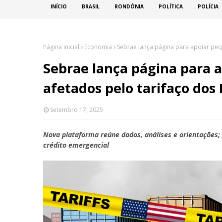
INÍCIO
BRASIL
RONDÔNIA
POLÍTICA
POLÍCIA
Página inicial
Economia
Sebrae lança página para apoiar peq
Sebrae lança página para 
afetados pelo tarifaço dos
Setembro 17, 2025
Nova plataforma reúne dados, análises e orientações; 
crédito emergencial