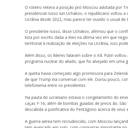
O roteiro reitera a posição pró-Moscou adotada por T
presidencial russo Iuri Uchakov, o republicano voltou a
Ucrânia desde 2022, mas parece ter ouvido o usual de P
O presidente russo, disse Uchakov, afirmou que o confli
lista por escrito dada a Kiev na última vez em que neg
territorial à realização de eleições na Ucrânia, isso po
Além disso, os líderes falaram sobre o Irã. Putin volt
programa nuclear do aliado, que foi alvejado em uma gu
A quinta havia começado algo promissora para Zelenski,
de que Trump iria conversar com ele. Durou pouco, co
telefonema entre os presidentes.
Na pauta do ucraniano estava o congelamento do envio
caças F-16, além de bombas guiadas de precis ão. São 
descabida a justificativa do Pentágono acerca de seus 
A guerra aérea tem recrudescido, com Moscou lançando
tem avançado em solo, com conquistas importante no les