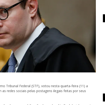
mo Tribunal Federal (STF), votou nesta quarta-feira (11) a
as redes sociais pelas postagens ilegais feitas por seus