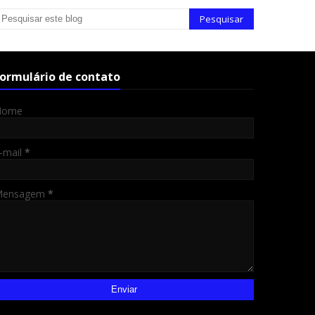
ormulário de contato
Nome
-mail
*
Mensagem
*