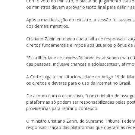
Com o voto do ministro, o placar do julgamento está 5 
os ministros devem aprovar o texto final para definir as
Após a manifestação do ministro, a sessão foi suspensa
dos demais ministros.
Cristiano Zanin entendeu que a falta de responsabiliza
direitos fundamentais e impõe aos usuários o ônus de a
"Essa liberdade de expressão pode estar sendo mau util
das pessoas, inclusive crianças e adolescentes", afirmo
A Corte julga a constitucionalidade do Artigo 19 do Mar
os direitos e deveres para o uso da internet no Brasil.
De acordo com o dispositivo, "com o intuito de assegur
plataformas só podem ser responsabilizadas pelas pos
providências para retirar o conteúdo.
O ministro Cristiano Zanin, do Supremo Tribunal Federal
responsabilização das plataformas que operam as redes 