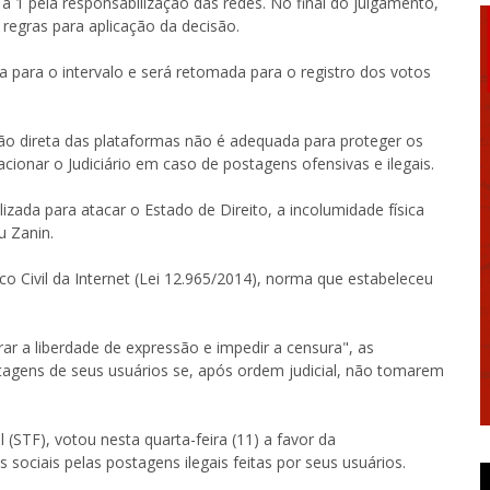
a 1 pela responsabilização das redes. No final do julgamento,
 regras para aplicação da decisão.
 para o intervalo e será retomada para o registro dos votos
ção direta das plataformas não é adequada para proteger os
cionar o Judiciário em caso de postagens ofensivas e ilegais.
izada para atacar o Estado de Direito, a incolumidade física
u Zanin.
co Civil da Internet (Lei 12.965/2014), norma que estabeleceu
ar a liberdade de expressão e impedir a censura", as
tagens de seus usuários se, após ordem judicial, não tomarem
 (STF), votou nesta quarta-feira (11) a favor da
sociais pelas postagens ilegais feitas por seus usuários.