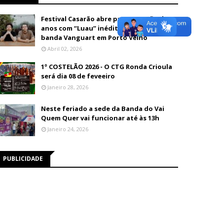
Festival Casarão abre programação de 26
anos com “Luau” inédito e show da
banda Vanguart em Porto Velho
Abril 02, 2026
1º COSTELÃO 2026 - O CTG Ronda Crioula
será dia 08 de feveeiro
Janeiro 28, 2026
Neste feriado a sede da Banda do Vai
Quem Quer vai funcionar até às 13h
Janeiro 24, 2026
PUBLICIDADE