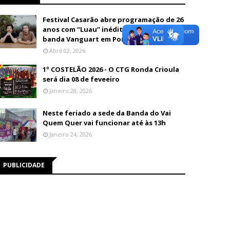
Festival Casarão abre programação de 26
anos com “Luau” inédito e show da
banda Vanguart em Porto Velho
Abril 02, 2026
1º COSTELÃO 2026 - O CTG Ronda Crioula
será dia 08 de feveeiro
Janeiro 28, 2026
Neste feriado a sede da Banda do Vai
Quem Quer vai funcionar até às 13h
Janeiro 24, 2026
PUBLICIDADE