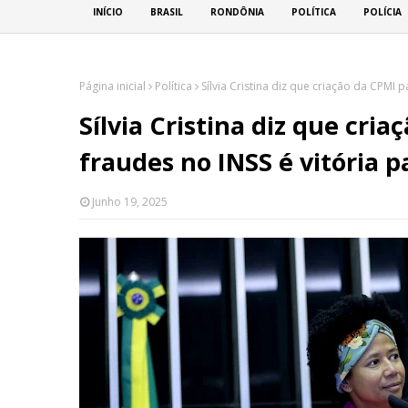
INÍCIO
BRASIL
RONDÔNIA
POLÍTICA
POLÍCIA
Página inicial
Política
Sílvia Cristina diz que criação da CPMI 
Sílvia Cristina diz que cri
fraudes no INSS é vitória 
Junho 19, 2025