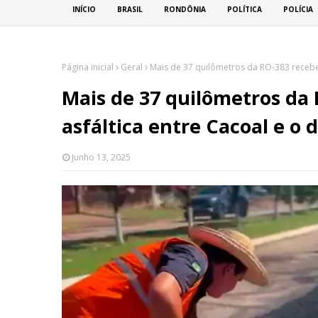
INÍCIO
BRASIL
RONDÔNIA
POLÍTICA
POLÍCIA
Página inicial
Geral
Mais de 37 quilômetros da RO-383 recebem
Mais de 37 quilômetros da
asfáltica entre Cacoal e o d
Junho 13, 2025