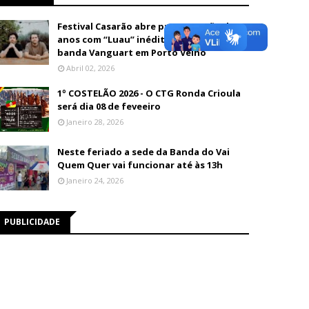
Festival Casarão abre programação de 26
anos com “Luau” inédito e show da
banda Vanguart em Porto Velho
Abril 02, 2026
1º COSTELÃO 2026 - O CTG Ronda Crioula
será dia 08 de feveeiro
Janeiro 28, 2026
Neste feriado a sede da Banda do Vai
Quem Quer vai funcionar até às 13h
Janeiro 24, 2026
PUBLICIDADE