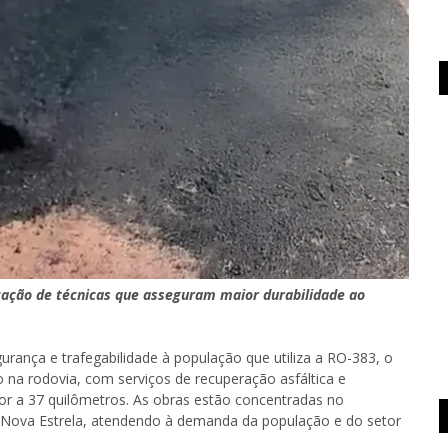
cação de técnicas que asseguram maior durabilidade ao
urança e trafegabilidade à população que utiliza a RO-383, o
o na rodovia, com serviços de recuperação asfáltica e
or a 37 quilômetros. As obras estão concentradas no
e Nova Estrela, atendendo à demanda da população e do setor