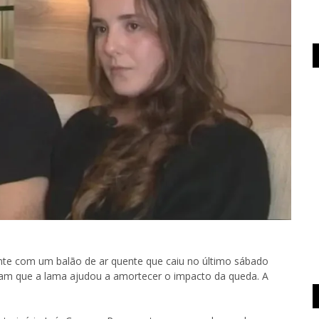
nte com um balão de ar quente que caiu no último sábado
taram que a lama ajudou a amortecer o impacto da queda. A