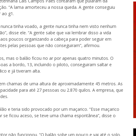
eterinária Laís Campos Paes contaram que pularam da
ão. “A lama amorteceu a nossa queda. A gente conseguiu
r ao g1.
e nunca tinha voado, a gente nunca tinha nem visto nenhum
o”, disse ele. “A gente sabe que vai lembrar disso a vida
 vai aos poucos organizando a cabeça para poder seguir em
stes pelas pessoas que não conseguiram”, afirmou.
s, mas o balão ficou no ar por apenas quatro minutos. O
s a bordo, 13, incluindo o piloto, conseguiram saltar e
co e já tiveram alta.
o em chamas de uma altura de aproximadamente 45 metros. As
pacidade para até 27 pessoas ou 2.870 quilos. A empresa, que
des.
alão e teria sido provocado por um maçarico. “Esse maçarico
sar se ficou aceso, se teve uma chama espontânea”, disse o
ntor não funcionou. “O balão sobe um pouco e vai até o solo.