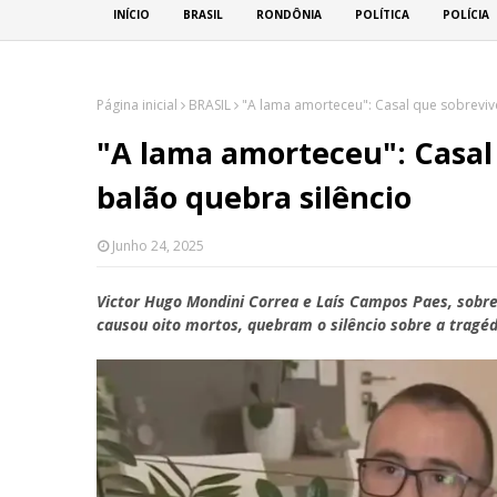
INÍCIO
BRASIL
RONDÔNIA
POLÍTICA
POLÍCIA
Página inicial
BRASIL
"A lama amorteceu": Casal que sobreviv
"A lama amorteceu": Casal
balão quebra silêncio
Junho 24, 2025
Victor Hugo Mondini Correa e Laís Campos Paes, sobr
causou oito mortos, quebram o silêncio sobre a tragéd