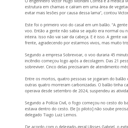
O engenheiro Victor Hugo Mondini Correa e a médica v
estrutura em chamas e caíram em uma área de vegetaç
evitar mais lesões por causa dessa lama”, contou Victo
Este foi o primeiro voo do casal em um balão. “A gent
voo. Então a gente não sabia se aquilo era normal ou nã
inteira. Isso não vai sair da cabeça. E é isso. A gente
frente, agradecendo por estarmos vivos, mas muito tri
Segundo a empresa Sobrevoar, o voo duraria 45 minuto
incêndio começou logo após a decolagem. Das 21 pessoa
sobreviver. Cinco delas precisaram de atendimento médi
Entre os mortos, quatro pessoas se jogaram do balã
outras quatro morreram carbonizadas. O balão tinha ca
operava desde setembro de 2024, suspendeu as ativida
Segundo a Polícia Civil, o fogo começou no cesto do b
estava dentro do cesto. Ele [o piloto] não soube preci
delegado Tiago Luiz Lemos.
De acordo com o delegado-geral Ulisses Gabriel, o exti