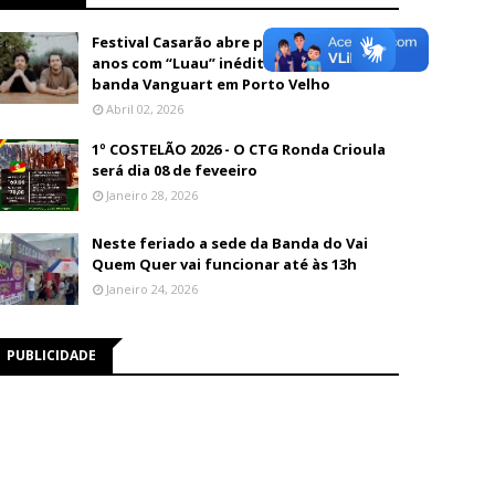
Festival Casarão abre programação de 26
anos com “Luau” inédito e show da
banda Vanguart em Porto Velho
Abril 02, 2026
1º COSTELÃO 2026 - O CTG Ronda Crioula
será dia 08 de feveeiro
Janeiro 28, 2026
Neste feriado a sede da Banda do Vai
Quem Quer vai funcionar até às 13h
Janeiro 24, 2026
PUBLICIDADE