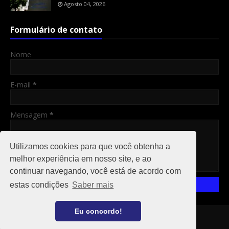
Agosto 04, 2026
Formulário de contato
Nome
E-mail
*
Mensagem
*
Utilizamos cookies para que você obtenha a
melhor experiência em nosso site, e ao
continuar navegando, você está de acordo com
estas condições
Saber mais
Eu concordo!
Copyright ©
2026
RO 24 HS