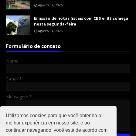
Agosto 04, 2026
Emissão de notas fiscais com CBS e IBS começa
nesta segunda-feira
Agosto 04, 2026
Formulário de contato
Nome
E-mail
*
Mensagem
*
Utilizamos cookies para que você obtenha a
melhor experiência em nosso site, e ao
continuar navegando, você está de acordo com