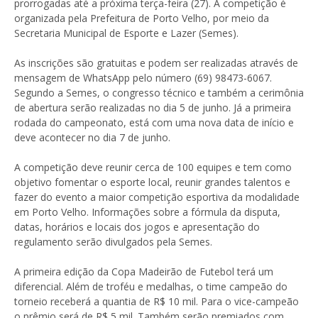
prorrogadas até a próxima terça-feira (27). A competição é
organizada pela Prefeitura de Porto Velho, por meio da
Secretaria Municipal de Esporte e Lazer (Semes).
As inscrições são gratuitas e podem ser realizadas através de
mensagem de WhatsApp pelo número (69) 98473-6067.
Segundo a Semes, o congresso técnico e também a cerimônia
de abertura serão realizadas no dia 5 de junho. Já a primeira
rodada do campeonato, está com uma nova data de início e
deve acontecer no dia 7 de junho.
A competição deve reunir cerca de 100 equipes e tem como
objetivo fomentar o esporte local, reunir grandes talentos e
fazer do evento a maior competição esportiva da modalidade
em Porto Velho. Informações sobre a fórmula da disputa,
datas, horários e locais dos jogos e apresentação do
regulamento serão divulgados pela Semes.
A primeira edição da Copa Madeirão de Futebol terá um
diferencial. Além de troféu e medalhas, o time campeão do
torneio receberá a quantia de R$ 10 mil. Para o vice-campeão
o prêmio será de R$ 5 mil. Também serão premiados com