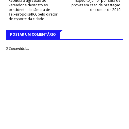
Repudia a agressão ao
Expedito Júnior por falta de
vereador e desacato ao
provas em caso de prestação
presidente da câmara de
de contas de 2010
Teixeirópolis/RO, pelo diretor
de esporte da cidade
POSTAR UM COMENTÁRIO
0 Comentários