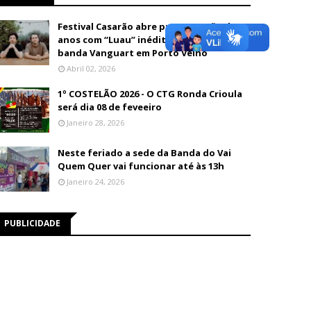
Festival Casarão abre programação de 26
anos com “Luau” inédito e show da
banda Vanguart em Porto Velho
Abril 02, 2026
1º COSTELÃO 2026 - O CTG Ronda Crioula
será dia 08 de feveeiro
Janeiro 28, 2026
Neste feriado a sede da Banda do Vai
Quem Quer vai funcionar até às 13h
Janeiro 24, 2026
PUBLICIDADE