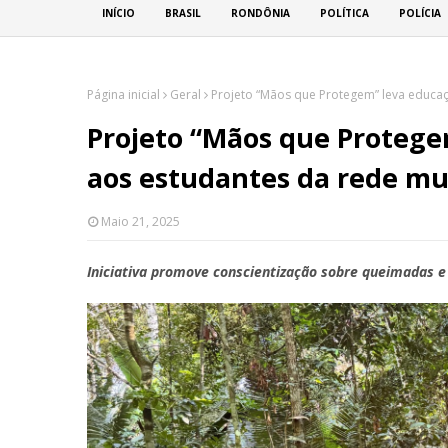
INÍCIO
BRASIL
RONDÔNIA
POLÍTICA
POLÍCIA
Página inicial
Geral
Projeto “Mãos que Protegem” leva educaç
Projeto “Mãos que Protege
aos estudantes da rede mu
Maio 21, 2025
Iniciativa promove conscientização sobre queimadas 