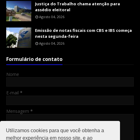
Justiça do Trabalho chama atenção para
assédio eleitoral
Agosto 04, 2026
Emissão de notas fiscais com CBS e IBS começa
nesta segunda-feira
Agosto 04, 2026
Formulário de contato
Nome
E-mail
*
Mensagem
*
Utilizamos cookies para que você obtenha a
melhor experiência em nosso site, e ao