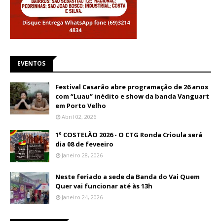
EVENTOS
Festival Casarão abre programação de 26 anos
com “Luau” inédito e show da banda Vanguart
em Porto Velho
Abril 02, 2026
1º COSTELÃO 2026 - O CTG Ronda Crioula será
dia 08 de feveeiro
Janeiro 28, 2026
Neste feriado a sede da Banda do Vai Quem
Quer vai funcionar até às 13h
Janeiro 24, 2026