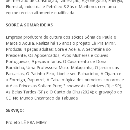
de mercado de Construção, Mineração, Agronegócio, Energia,
Florestal, Industrial e Petróleo &Gás e Marítimo, com uma
equipe técnica altamente qualificada.
SOBRE A SOMAR IDEIAS
Empresa produtora de cultura dos sócios Sônia de Paula e
Marcelo Aouila. Realiza há 15 anos o projeto Lê Pra Mim?.
Produziu 4 peças adultas: Cora e Adélia, A Secretária do
Presidente, Os Aposentados, Avós Mulheres e Couves
Portuguesas; 9 peças infantis: O Casamento de Dona
Baratinha, Uma Professora Muito Maluquinha, O Jardim das
Fantasias, O Patinho Feio, Libel e seu Palhacinho, A Cigarra e
a Formiga, Rapunzel, A Caixa mágica dos primeiros socorros e
Até as Princesas Soltam Pum; 3 shows: As Cantrizes (RJ e SP),
As Belas Tardes (SP) e O Canto da Dhu (2024); e gravação do
CD No Mundo Encantado da Tabuada.
SERVIÇO:
Projeto LÊ PRA MIM?