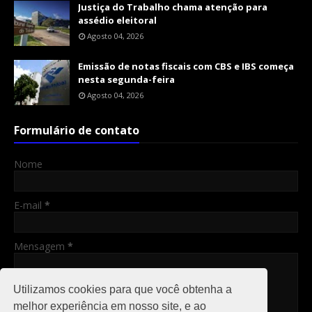
Justiça do Trabalho chama atenção para
assédio eleitoral
Agosto 04, 2026
Emissão de notas fiscais com CBS e IBS começa
nesta segunda-feira
Agosto 04, 2026
Formulário de contato
Nome
E-mail
*
Mensagem
*
Utilizamos cookies para que você obtenha a
melhor experiência em nosso site, e ao