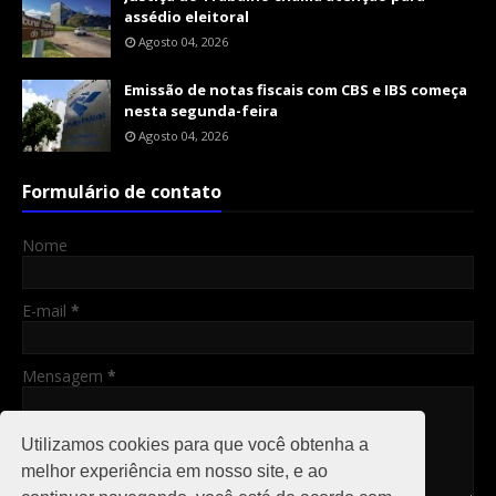
assédio eleitoral
Agosto 04, 2026
Emissão de notas fiscais com CBS e IBS começa
nesta segunda-feira
Agosto 04, 2026
Formulário de contato
Nome
E-mail
*
Mensagem
*
Utilizamos cookies para que você obtenha a
melhor experiência em nosso site, e ao