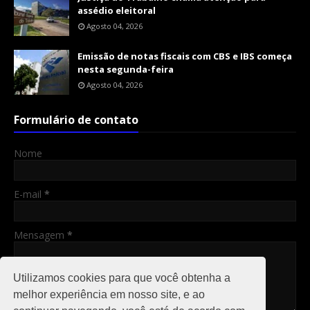
assédio eleitoral
Agosto 04, 2026
Emissão de notas fiscais com CBS e IBS começa
nesta segunda-feira
Agosto 04, 2026
Formulário de contato
Nome
E-mail
*
Mensagem
*
Utilizamos cookies para que você obtenha a
melhor experiência em nosso site, e ao