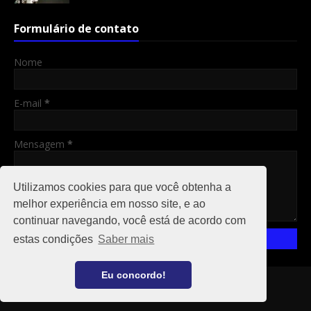
Formulário de contato
Nome
E-mail
*
Mensagem
*
Utilizamos cookies para que você obtenha a
melhor experiência em nosso site, e ao
continuar navegando, você está de acordo com
estas condições
Saber mais
Eu concordo!
Copyright ©
2026
RO 24 HS