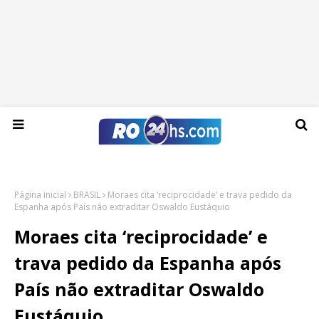
Sexta-feira, 07 de agosto de 2026
Página inicial
BRASIL
Moraes cita ‘reciprocidade’ e trava pedido da
Espanha após País não extraditar Oswaldo Eustáquio
Moraes cita ‘reciprocidade’ e
trava pedido da Espanha após
País não extraditar Oswaldo
Eustáquio