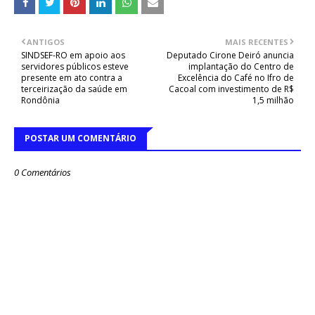
ANTIGOS
MAIS RECENTES
SINDSEF-RO em apoio aos
Deputado Cirone Deiró anuncia
servidores públicos esteve
implantação do Centro de
presente em ato contra a
Excelência do Café no Ifro de
terceirização da saúde em
Cacoal com investimento de R$
Rondônia
1,5 milhão
POSTAR UM COMENTÁRIO
0 Comentários