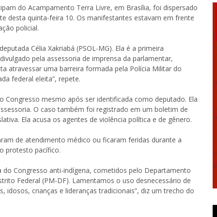
cipam do Acampamento Terra Livre, em Brasília, foi dispersado
e desta quinta-feira 10. Os manifestantes estavam em frente
ão policial.
 deputada Célia Xakriabá (PSOL-MG). Ela é a primeira
 divulgado pela assessoria de imprensa da parlamentar,
a atravessar uma barreira formada pela Polícia Militar do
a federal eleita”, repete.
 do Congresso mesmo após ser identificada como deputado. Ela
ssessoria. O caso também foi registrado em um boletim de
lativa. Ela acusa os agentes de violência política e de gênero.
aram de atendimento médico ou ficaram feridas durante a
o protesto pacífico.
ia do Congresso anti-indígena, cometidos pelo Departamento
o Distrito Federal (PM-DF). Lamentamos o uso desnecessário de
 idosos, crianças e lideranças tradicionais”, diz um trecho do