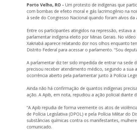
Porto Velho, RO -
Um protesto de indígenas que parti
com bombas de efeito moral e gás lacrimogênio na noit
à sede do Congresso Nacional quando foram alvos da aç
Entre os participantes atingidos na repressão, estava a
parlamentar indígena eleito por Minas Gerais. No vídeo
Xakriabá aparece relatando dor nos olhos enquanto tent
Distrito Federal para acessar o parlamento. “Sou deputad
A parlamentar diz ter sido impedida de entrar na sede
precisou receber atendimento médico, segundo a sua a
ocorrência aberto pela parlamentar junto à Polícia Legis
Ainda não há confirmação de quantos indígenas precis
ação. A Apib, em nota, repudiou a ação policial diante d
“A Apib repudia de forma veemente os atos de violênc
de Polícia Legislativa (DPOL) e pela Polícia Militar d
substâncias químicas contra os manifestantes, mulheres,
comunicado.