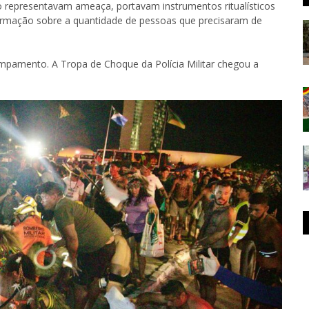
o representavam ameaça, portavam instrumentos ritualísticos
irmação sobre a quantidade de pessoas que precisaram de
ampamento. A Tropa de Choque da Polícia Militar chegou a