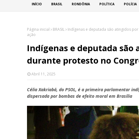
INÍCIO
BRASIL
RONDÔNIA
POLÍTICA
POLÍCIA
Página inicial
BRASIL
Indígenas e deputada são atingidos por
ação
Indígenas e deputada são a
durante protesto no Congr
Abril 11, 2025
Célia Xakriabá, do PSOL, é a primeira parlamentar ind
dispersada por bombas de efeito moral em Brasília