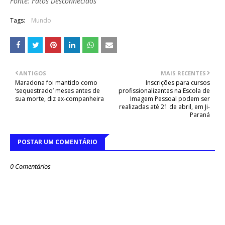
Fonte: Fatos Desconhecidos
Tags:
Mundo
ANTIGOS
MAIS RECENTES
Maradona foi mantido como
Inscrições para cursos
‘sequestrado’ meses antes de
profissionalizantes na Escola de
sua morte, diz ex-companheira
Imagem Pessoal podem ser
realizadas até 21 de abril, em Ji-
Paraná
POSTAR UM COMENTÁRIO
0 Comentários