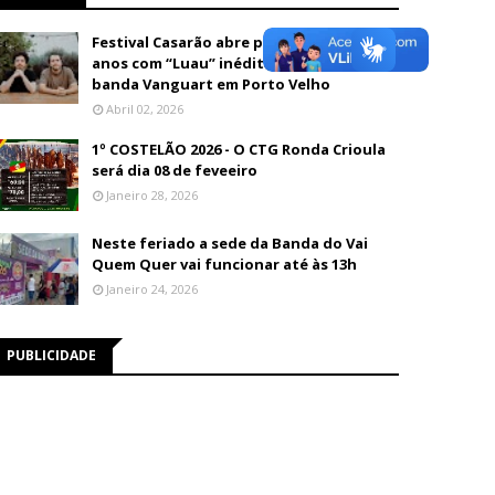
Festival Casarão abre programação de 26
anos com “Luau” inédito e show da
banda Vanguart em Porto Velho
Abril 02, 2026
1º COSTELÃO 2026 - O CTG Ronda Crioula
será dia 08 de feveeiro
Janeiro 28, 2026
Neste feriado a sede da Banda do Vai
Quem Quer vai funcionar até às 13h
Janeiro 24, 2026
PUBLICIDADE