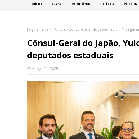
INÍCIO
BRASIL
RONDÔNIA
POLÍTICA
POLÍCIA
Página inicial
Política
Cônsul-Geral do Japão, Yuichi Miyagaw
Cônsul-Geral do Japão, Yui
deputados estaduais
Março 21, 2025