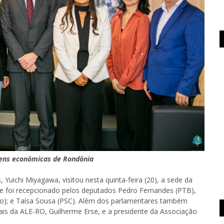
ens econômicas de Rondônia
Yuichi Miyagawa, visitou nesta quinta-feira (20), a sede da
le foi recepcionado pelos deputados Pedro Fernandes (PTB),
o); e Taísa Sousa (PSC). Além dos parlamentares também
ais da ALE-RO, Guilherme Erse, e a presidente da Associação