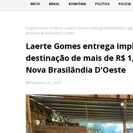
INÍCIO
BRASIL
RONDÔNIA
POLÍTICA
POLÍCIA
Página inicial
Política
Laerte Gomes entrega implementos agrí
de Nova Brasilândia D’Oeste
Laerte Gomes entrega impl
destinação de mais de R$ 1
Nova Brasilândia D’Oeste
Fevereiro 25, 2025